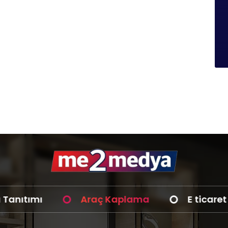
tımı
Araç Kaplama
E ticaret sist