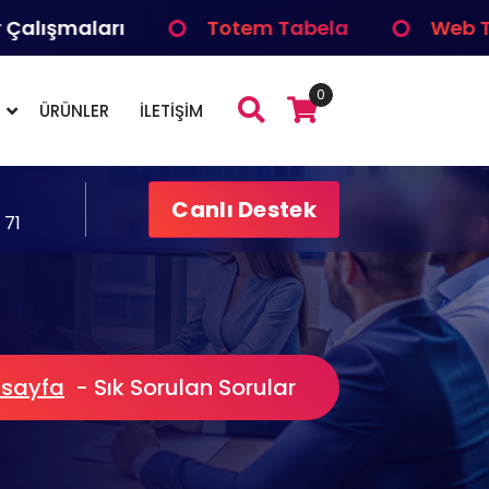
ışmaları
Totem Tabela
Web Tasa
0
ÜRÜNLER
İLETİŞİM
Canlı Destek
 71
 sayfa
-
Sık Sorulan Sorular