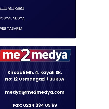
SEO ÇALIŞMASI
SOSYAL MEDYA
WEB TASARIM
Kırcaali Mh. 4. kayalı Sk.
No: 12 Osmangazi / BURSA
medya@me2medya.com
Fax: 0224 334 09 69