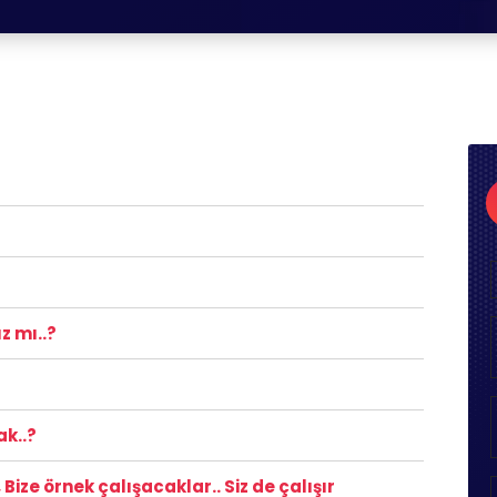
z mı..?
ak..?
ize örnek çalışacaklar.. Siz de çalışır