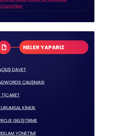
Çözümleri
NELER YAPARIZ
AÇILIŞ DAVET
ADWORDS ÇALIŞMASI
E TİCARET
KURUMSAL KİMLİK
PROJE GELİŞTİRME
REKLAM YÖNETİMİ