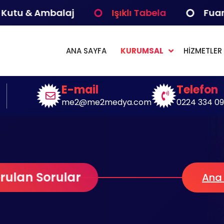
u & Ambalaj
Işıklı Tabela
Fuar Çal
ANA SAYFA
KURUMSAL
HİZMETLER
jital Çözümler Medya Bilişim
E-mail
Telefon
me2@me2medya.com
0224 334 09
lan Sorular
Ana