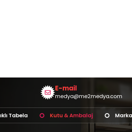
E-mail
medya@me2medya.com
 Tabela
Kutu & Ambalaj
Marka Tanı