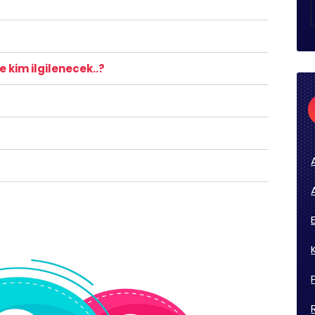
 kim ilgilenecek..?