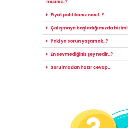
mısınız..?
Fiyat politikanız nasıl..?
Çalışmaya başladığımızda bizimle
Peki ya sorun yaşarsak..?
En sevmediğiniz şey nedir..?
Sorulmadan hazır cevap..