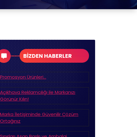
BİZDEN HABERLER
Promosyon Ürünleri…
Açıkhava Reklamcılığı ile Markanızı
Görünür Kılın!
Marka İletişiminde Güvenilir Çözüm
Ortağınız
Sınırları Aşan Baskı ve Ambalaj