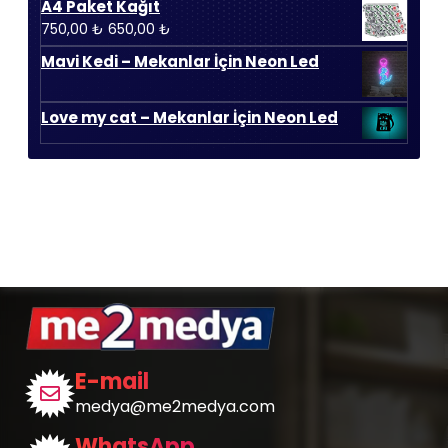
A4 Paket Kağıt
500,00 ₺.
fiyat:
Orijinal
Şu
750,00
₺
650,00
₺
450,00 ₺.
fiyat:
andaki
Mavi Kedi – Mekanlar İçin Neon Led
750,00 ₺.
fiyat:
650,00 ₺.
Love my cat – Mekanlar İçin Neon Led
E-mail
medya@me2medya.com
WhatsApp