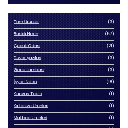
3
Tüm Ürünler
3
ürün
57
Baskılı Neon
57
ürün
21
Çocuk Odası
21
ürün
3
Duvar yazıları
3
ürün
3
Gece Lambası
3
ürün
18
İşyeri Neon
18
ürün
1
Kanvas Tablo
1
ürün
1
Kırtasiye Ürünleri
1
ürün
1
Matbaa Ürünleri
1
ürün