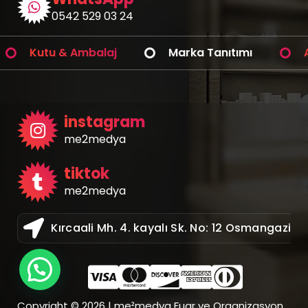
0542 529 03 24
utu & Ambalaj
Marka Tanıtımı
Araç K
instagram
me2medya
tiktok
me2medya
Kırcaali Mh. 4. kayalı Sk. No: 12 Osmangazi /
Copyright © 2026 | me²medya Fuar ve Organizasyon,