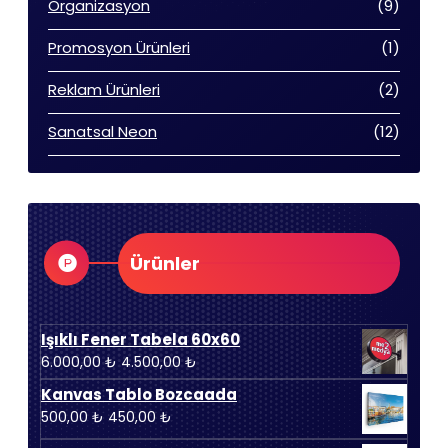
9
Organizasyon
9
ürün
1
Promosyon Ürünleri
1
ürün
2
Reklam Ürünleri
2
ürün
12
Sanatsal Neon
12
ürün
Ürünler
Işıklı Fener Tabela 60x60
Orijinal
Şu
6.000,00
₺
4.500,00
₺
fiyat:
andaki
Kanvas Tablo Bozcaada
6.000,00 ₺.
fiyat:
Orijinal
Şu
500,00
₺
450,00
₺
4.500,00 ₺.
fiyat:
andaki