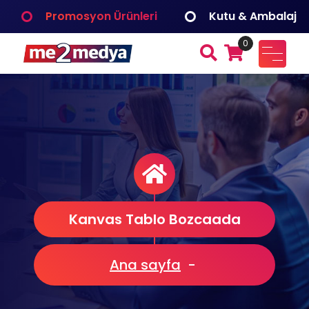
İçeriğe
Promosyon Ürünleri
Kutu & Ambalaj
geç
0
me2medya
Fuar ve Organizasyon, Reklam Tanıtım, Dijital Çözümler
Medya Bilişim
Kanvas Tablo Bozcaada
Ana sayfa
-