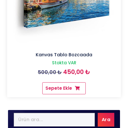
Kanvas Tablo Bozcaada
Stokta VAR
Orijinal
Şu
450,00
₺
500,00
₺
fiyat:
andaki
Sepete Ekle
500,00 ₺.
fiyat:
450,00 ₺.
Ara