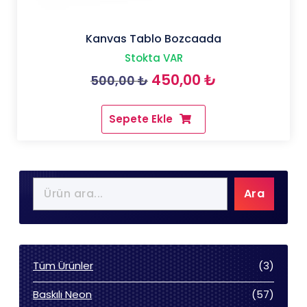
Kanvas Tablo Bozcaada
Stokta VAR
Orijinal
Şu
450,00
₺
500,00
₺
fiyat:
andaki
Sepete Ekle
500,00 ₺.
fiyat:
450,00 ₺.
Ara
3
Tüm Ürünler
3
ürün
57
Baskılı Neon
57