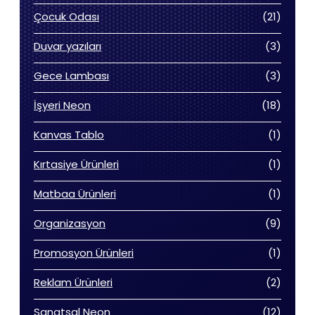
ürün
21
Çocuk Odası
21
ürün
3
Duvar yazıları
3
ürün
3
Gece Lambası
3
ürün
18
İşyeri Neon
18
ürün
1
Kanvas Tablo
1
ürün
1
Kırtasiye Ürünleri
1
ürün
1
Matbaa Ürünleri
1
ürün
9
Organizasyon
9
ürün
1
Promosyon Ürünleri
1
ürün
2
Reklam Ürünleri
2
ürün
12
Sanatsal Neon
12