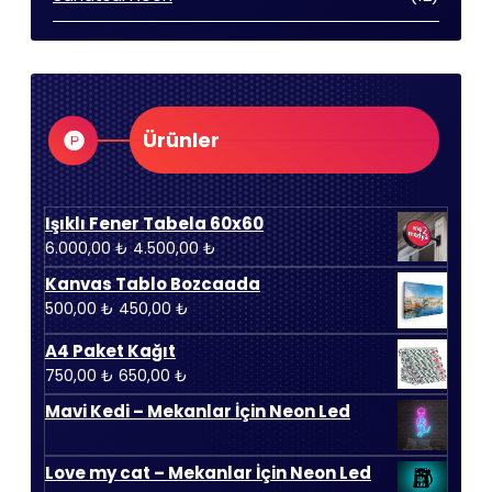
ürün
Ürünler
Işıklı Fener Tabela 60x60
Orijinal
Şu
6.000,00
₺
4.500,00
₺
fiyat:
andaki
Kanvas Tablo Bozcaada
6.000,00 ₺.
fiyat:
Orijinal
Şu
500,00
₺
450,00
₺
4.500,00 ₺.
fiyat:
andaki
A4 Paket Kağıt
500,00 ₺.
fiyat:
Orijinal
Şu
750,00
₺
650,00
₺
450,00 ₺.
fiyat:
andaki
Mavi Kedi – Mekanlar İçin Neon Led
750,00 ₺.
fiyat:
650,00 ₺.
Love my cat – Mekanlar İçin Neon Led