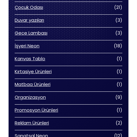
ürün
21
Çocuk Odası
21
ürün
3
Duvar yazıları
3
ürün
3
Gece Lambası
3
ürün
18
İşyeri Neon
18
ürün
1
Kanvas Tablo
1
ürün
1
Kırtasiye Ürünleri
1
ürün
1
Matbaa Ürünleri
1
ürün
9
Organizasyon
9
ürün
1
Promosyon Ürünleri
1
ürün
2
Reklam Ürünleri
2
ürün
12
Sanatsal Neon
12