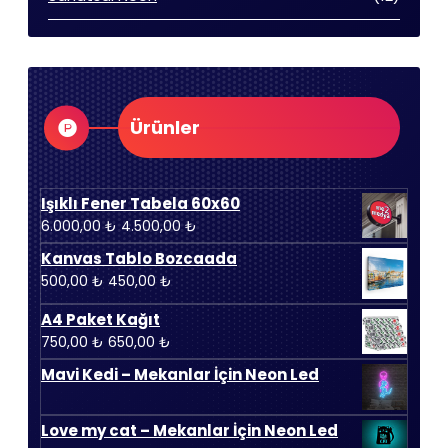
ürün
Ürünler
Işıklı Fener Tabela 60x60
Orijinal
Şu
6.000,00
₺
4.500,00
₺
fiyat:
andaki
Kanvas Tablo Bozcaada
6.000,00 ₺.
fiyat:
Orijinal
Şu
500,00
₺
450,00
₺
4.500,00 ₺.
fiyat:
andaki
A4 Paket Kağıt
500,00 ₺.
fiyat:
Orijinal
Şu
750,00
₺
650,00
₺
450,00 ₺.
fiyat:
andaki
Mavi Kedi – Mekanlar İçin Neon Led
750,00 ₺.
fiyat:
650,00 ₺.
Love my cat – Mekanlar İçin Neon Led