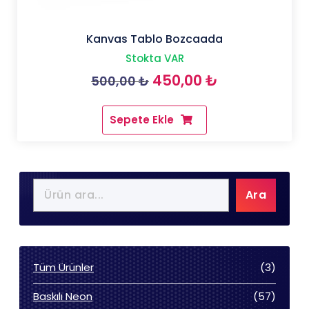
Kanvas Tablo Bozcaada
Stokta VAR
Orijinal
Şu
450,00
₺
500,00
₺
fiyat:
andaki
Sepete Ekle
500,00 ₺.
fiyat:
450,00 ₺.
Ara
3
Tüm Ürünler
3
ürün
57
Baskılı Neon
57