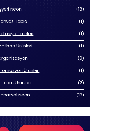
ürün
18
İşyeri Neon
18
ürün
1
Kanvas Tablo
1
ürün
1
Kırtasiye Ürünleri
1
ürün
1
Matbaa Ürünleri
1
 ₺.
ürün
9
Organizasyon
9
ürün
1
Promosyon Ürünleri
1
ürün
2
Reklam Ürünleri
2
ürün
12
Sanatsal Neon
12
ürün