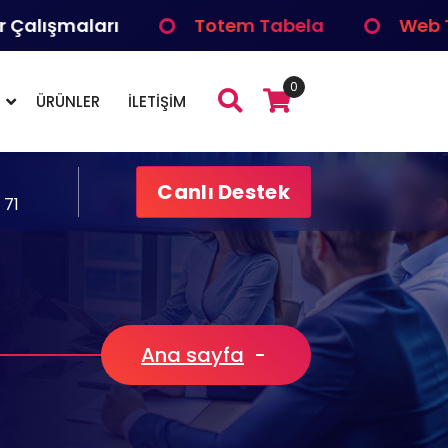
şmaları
Totem Tabela
Web Tasar
0
ÜRÜNLER
İLETİŞİM
Canlı Destek
 71
Ana sayfa
-