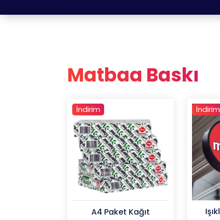
Matbaa Baskı
İndirim
İndirim
Işık
A4 Paket Kağıt