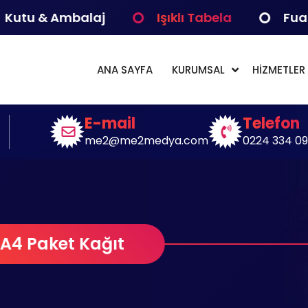
 & Ambalaj
Işıklı Tabela
Fuar Çalı
ANA SAYFA
KURUMSAL
HİZMETLER
jital Çözümler Medya Bilişim
E-mail
Telefon
me2@me2medya.com
0224 334 09
A4 Paket Kağıt