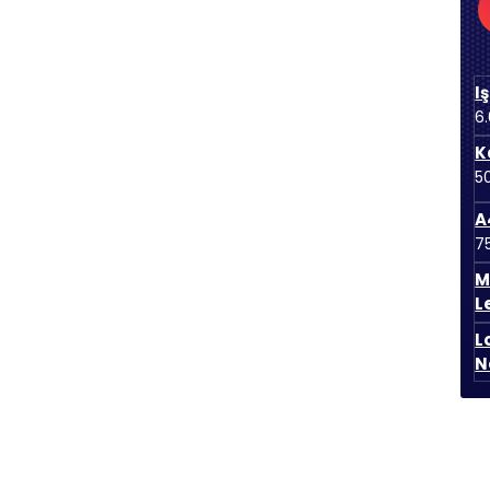
I
6
K
5
A
7
M
L
L
N