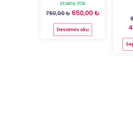
Stokta YOK
Orijinal
Şu
650,00
₺
750,00
₺
fiyat:
andaki
4
Devamını oku
750,00 ₺.
fiyat:
650,00 ₺.
Se