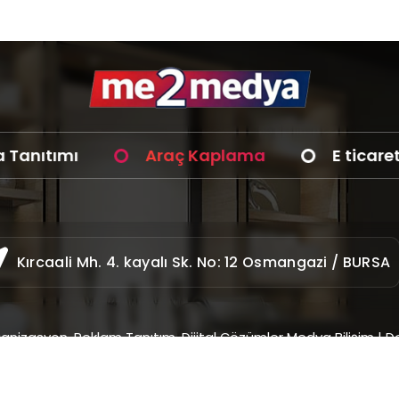
tımı
Araç Kaplama
E ticaret siste
Kırcaali Mh. 4. kayalı Sk. No: 12 Osmangazi / BURSA
nizasyon, Reklam Tanıtım, Dijital Çözümler Medya Bilişim
|
D