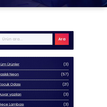
Ara
3
Tüm Ürünler
3
ürün
57
Baskılı Neon
57
ürün
21
Çocuk Odası
21
ürün
3
Duvar yazıları
3
ürün
3
Gece Lambası
3