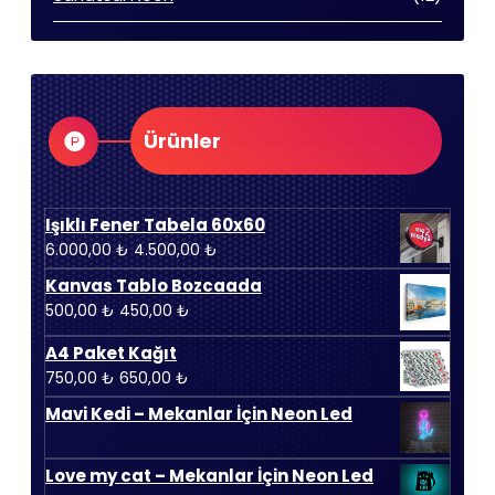
ürün
Ürünler
Işıklı Fener Tabela 60x60
Orijinal
Şu
6.000,00
₺
4.500,00
₺
fiyat:
andaki
Kanvas Tablo Bozcaada
6.000,00 ₺.
fiyat:
Orijinal
Şu
500,00
₺
450,00
₺
4.500,00 ₺.
fiyat:
andaki
A4 Paket Kağıt
500,00 ₺.
fiyat:
Orijinal
Şu
750,00
₺
650,00
₺
450,00 ₺.
fiyat:
andaki
Mavi Kedi – Mekanlar İçin Neon Led
750,00 ₺.
fiyat:
650,00 ₺.
Love my cat – Mekanlar İçin Neon Led