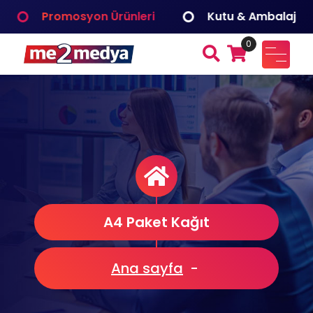
İçeriğe
Promosyon Ürünleri
Kutu & Ambalaj
I
geç
0
me2medya
Fuar ve Organizasyon, Reklam Tanıtım, Dijital Çözümler
Medya Bilişim
A4 Paket Kağıt
Ana sayfa
-