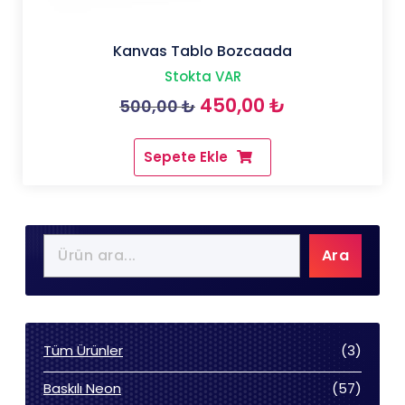
Kanvas Tablo Bozcaada
Stokta VAR
Orijinal
Şu
450,00
₺
500,00
₺
fiyat:
andaki
Sepete Ekle
500,00 ₺.
fiyat:
450,00 ₺.
Ara
3
Tüm Ürünler
3
ürün
57
Baskılı Neon
57