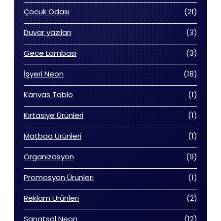
ürün
21
Çocuk Odası
21
ürün
3
Duvar yazıları
3
ürün
3
Gece Lambası
3
ürün
18
İşyeri Neon
18
ürün
1
Kanvas Tablo
1
ürün
1
Kırtasiye Ürünleri
1
ürün
1
Matbaa Ürünleri
1
ürün
9
Organizasyon
9
ürün
1
Promosyon Ürünleri
1
ürün
2
Reklam Ürünleri
2
ürün
12
Sanatsal Neon
12