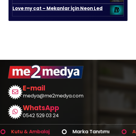
650,00 ₺.
Love my cat – Mekanlar İçin Neon Led
E-mail
medya@me2medya.com
WhatsApp
0542 529 03 24
Kutu & Ambalaj
Marka Tanıtımı
Araç