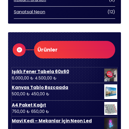
ürün
12
Sanatsal Neon
12
ürün
Ürünler
Işıklı Fener Tabela 60x60
Orijinal
Şu
6.000,00
₺
4.500,00
₺
fiyat:
andaki
Kanvas Tablo Bozcaada
6.000,00 ₺.
fiyat:
Orijinal
Şu
500,00
₺
450,00
₺
4.500,00 ₺.
fiyat:
andaki
A4 Paket Kağıt
500,00 ₺.
fiyat:
Orijinal
Şu
750,00
₺
650,00
₺
450,00 ₺.
fiyat:
andaki
Mavi Kedi – Mekanlar İçin Neon Led
750,00 ₺.
fiyat: