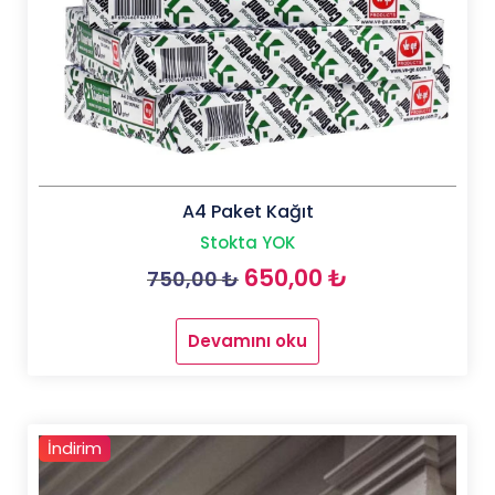
A4 Paket Kağıt
Stokta YOK
Orijinal
Şu
650,00
₺
750,00
₺
fiyat:
andaki
Devamını oku
750,00 ₺.
fiyat:
650,00 ₺.
İndirim