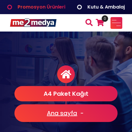
İçeriğe
Promosyon Ürünleri
Kutu & Ambalaj
geç
0
me2medya
Fuar ve Organizasyon, Reklam Tanıtım, Dijital Çözümler
Medya Bilişim
A4 Paket Kağıt
Ana sayfa
-