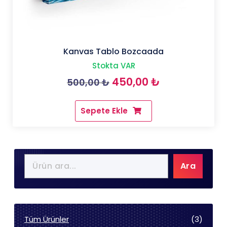
Kanvas Tablo Bozcaada
Stokta VAR
Orijinal
Şu
450,00
₺
500,00
₺
fiyat:
andaki
Sepete Ekle
500,00 ₺.
fiyat:
450,00 ₺.
Ara
3
Tüm Ürünler
3