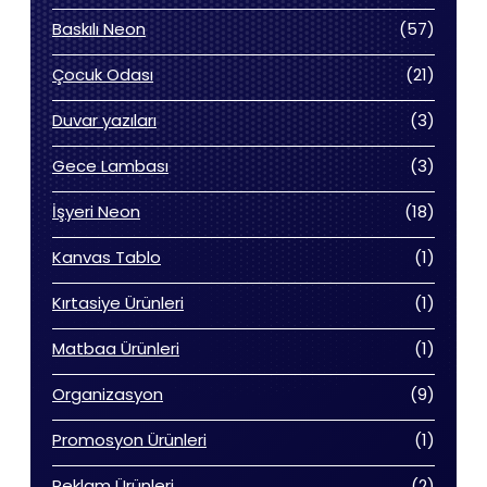
ürün
57
Baskılı Neon
57
ürün
21
Çocuk Odası
21
ürün
3
Duvar yazıları
3
ürün
3
Gece Lambası
3
ürün
18
İşyeri Neon
18
ürün
1
Kanvas Tablo
1
ürün
1
Kırtasiye Ürünleri
1
ürün
1
Matbaa Ürünleri
1
ürün
9
Organizasyon
9
ürün
1
Promosyon Ürünleri
1
ürün
2
Reklam Ürünleri
2