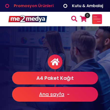
İçeriğe
Promosyon Ürünleri
Kutu & Ambalaj
geç
0
me2medya
Fuar ve Organizasyon, Reklam Tanıtım, Dijital Çözümler
Medya Bilişim
A4 Paket Kağıt
Ana sayfa
-