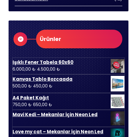
ürün
Ürünler
Işıklı Fener Tabela 60x60
Orijinal
Şu
6.000,00
₺
4.500,00
₺
fiyat:
andaki
Kanvas Tablo Bozcaada
6.000,00 ₺.
fiyat:
Orijinal
Şu
500,00
₺
450,00
₺
4.500,00 ₺.
fiyat:
andaki
A4 Paket Kağıt
500,00 ₺.
fiyat:
Orijinal
Şu
750,00
₺
650,00
₺
450,00 ₺.
fiyat:
andaki
Mavi Kedi – Mekanlar İçin Neon Led
750,00 ₺.
fiyat:
650,00 ₺.
Love my cat – Mekanlar İçin Neon Led