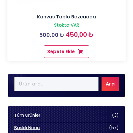
Kanvas Tablo Bozcaada
Stokta VAR
Orijinal
Şu
450,00
₺
500,00
₺
fiyat:
andaki
Sepete Ekle
500,00 ₺.
fiyat:
450,00 ₺.
Ara
3
Tüm Ürünler
3
ürün
57
Baskılı Neon
57