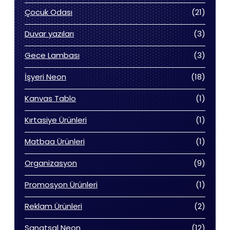
ürün
21
Çocuk Odası
21
ürün
3
Duvar yazıları
3
ürün
3
Gece Lambası
3
ürün
18
İşyeri Neon
18
ürün
1
Kanvas Tablo
1
ürün
1
Kırtasiye Ürünleri
1
ürün
1
Matbaa Ürünleri
1
ürün
9
Organizasyon
9
ürün
1
Promosyon Ürünleri
1
ürün
2
Reklam Ürünleri
2
ürün
12
Sanatsal Neon
12