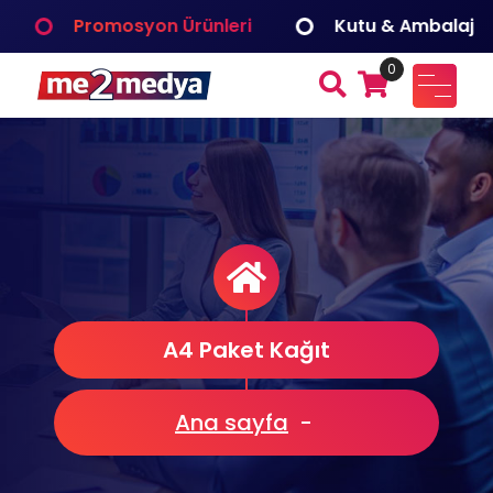
İçeriğe
Promosyon Ürünleri
Kutu & Ambalaj
geç
0
me2medya
Fuar ve Organizasyon, Reklam Tanıtım, Dijital Çözümler
Medya Bilişim
A4 Paket Kağıt
Ana sayfa
-