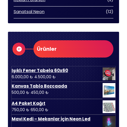
ürün
12
Sanatsal Neon
12
ürün
Ürünler
Işıklı Fener Tabela 60x60
Orijinal
Şu
6.000,00
₺
4.500,00
₺
fiyat:
andaki
Kanvas Tablo Bozcaada
6.000,00 ₺.
fiyat:
Orijinal
Şu
500,00
₺
450,00
₺
4.500,00 ₺.
fiyat:
andaki
A4 Paket Kağıt
500,00 ₺.
fiyat:
Orijinal
Şu
750,00
₺
650,00
₺
450,00 ₺.
fiyat:
andaki
Mavi Kedi – Mekanlar İçin Neon Led
750,00 ₺.
fiyat: