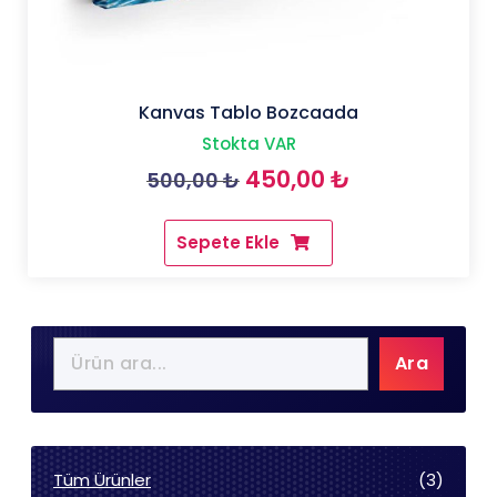
Kanvas Tablo Bozcaada
Stokta VAR
Orijinal
Şu
450,00
₺
500,00
₺
fiyat:
andaki
Sepete Ekle
500,00 ₺.
fiyat:
450,00 ₺.
Ara
3
Tüm Ürünler
3