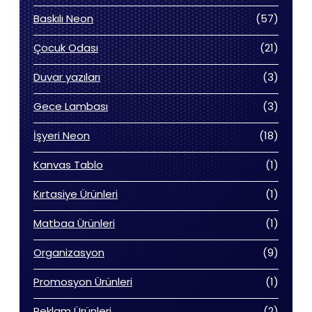
ürün
57
Baskılı Neon
57
ürün
21
Çocuk Odası
21
ürün
3
Duvar yazıları
3
ürün
3
Gece Lambası
3
ürün
18
İşyeri Neon
18
ürün
1
Kanvas Tablo
1
ürün
1
Kırtasiye Ürünleri
1
ürün
1
Matbaa Ürünleri
1
ürün
9
Organizasyon
9
ürün
1
Promosyon Ürünleri
1
ürün
2
Reklam Ürünleri
2