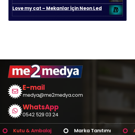
650,00 ₺.
Love my cat – Mekanlar İçin Neon Led
E-mail
medya@me2medya.com
WhatsApp
0542 529 03 24
Kutu & Ambalaj
Marka Tanıtımı
Araç