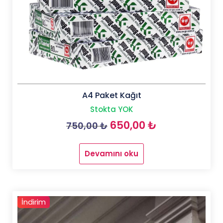
A4 Paket Kağıt
Stokta YOK
Orijinal
Şu
650,00
₺
750,00
₺
fiyat:
andaki
Devamını oku
750,00 ₺.
fiyat:
650,00 ₺.
İndirim