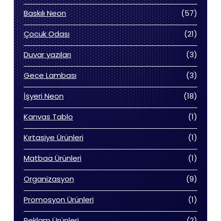
ürün
57
Baskılı Neon
57
ürün
21
Çocuk Odası
21
ürün
3
Duvar yazıları
3
ürün
3
Gece Lambası
3
ürün
18
İşyeri Neon
18
ürün
1
Kanvas Tablo
1
ürün
1
Kırtasiye Ürünleri
1
ürün
1
Matbaa Ürünleri
1
ürün
9
Organizasyon
9
ürün
1
Promosyon Ürünleri
1
ürün
2
Reklam Ürünleri
2