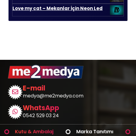
650,00 ₺.
Love my cat – Mekanlar İçin Neon Led
E-mail
medya@me2medya.com
WhatsApp
0542 529 03 24
Kutu & Ambalaj
Marka Tanıtımı
Araç 