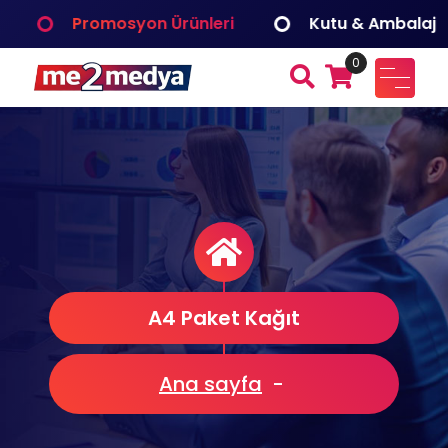
İçeriğe
Promosyon Ürünleri
Kutu & Ambalaj
geç
0
me2medya
Fuar ve Organizasyon, Reklam Tanıtım, Dijital Çözümler
Medya Bilişim
A4 Paket Kağıt
Ana sayfa
-