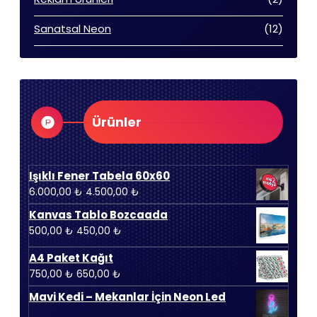
ürün
12
Sanatsal Neon
12
ürün
Ürünler
Işıklı Fener Tabela 60x60
Orijinal
Şu
6.000,00
₺
4.500,00
₺
fiyat:
andaki
Kanvas Tablo Bozcaada
6.000,00 ₺.
fiyat:
Orijinal
Şu
500,00
₺
450,00
₺
4.500,00 ₺.
fiyat:
andaki
A4 Paket Kağıt
500,00 ₺.
fiyat:
Orijinal
Şu
750,00
₺
650,00
₺
450,00 ₺.
fiyat:
andaki
Mavi Kedi – Mekanlar İçin Neon Led
750,00 ₺.
fiyat: