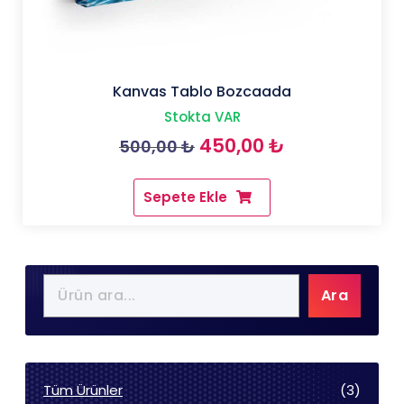
Kanvas Tablo Bozcaada
Stokta VAR
Orijinal
Şu
450,00
₺
500,00
₺
fiyat:
andaki
Sepete Ekle
500,00 ₺.
fiyat:
450,00 ₺.
Ara
3
Tüm Ürünler
3