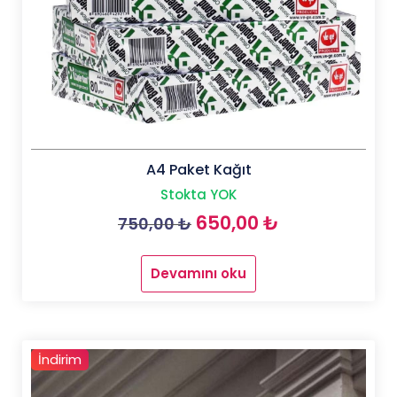
A4 Paket Kağıt
Stokta YOK
Orijinal
Şu
650,00
₺
750,00
₺
fiyat:
andaki
Devamını oku
750,00 ₺.
fiyat:
650,00 ₺.
İndirim