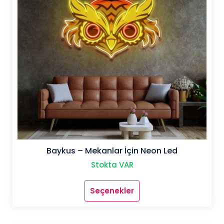
sayfasından
seçilebilir
Baykus – Mekanlar İçin Neon Led
Stokta VAR
Seçenekler
Bu
ürünün
birden