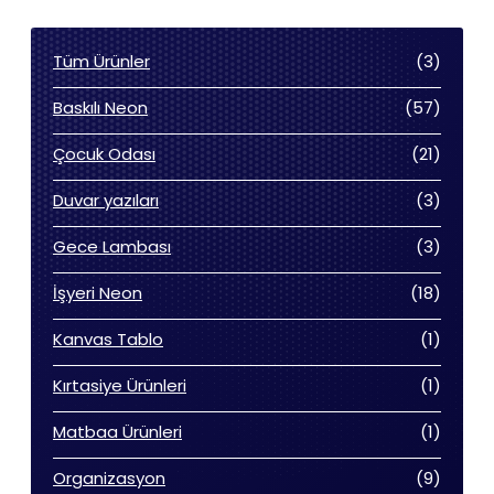
3
Tüm Ürünler
3
ürün
57
Baskılı Neon
57
ürün
21
Çocuk Odası
21
ürün
3
Duvar yazıları
3
ürün
3
Gece Lambası
3
ürün
18
İşyeri Neon
18
ürün
1
Kanvas Tablo
1
ürün
1
Kırtasiye Ürünleri
1
ürün
1
Matbaa Ürünleri
1
ürün
9
Organizasyon
9