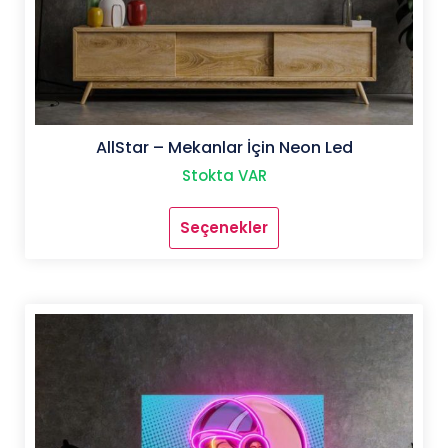
AllStar – Mekanlar İçin Neon Led
Stokta VAR
Seçenekler
Bu
ürünün
birden
fazla
varyasyonu
var.
Seçenekler
ürün
sayfasından
seçilebilir