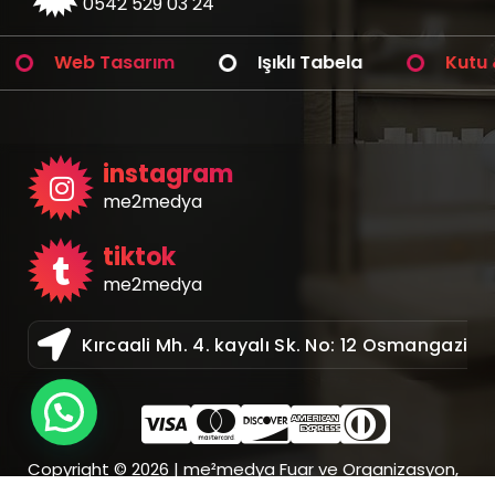
0542 529 03 24
eb Tasarım
Işıklı Tabela
Kutu & Amba
instagram
me2medya
tiktok
me2medya
Kırcaali Mh. 4. kayalı Sk. No: 12 Osmangazi /
Copyright © 2026 | me²medya Fuar ve Organizasyon,
Reklam Tanıtım, Dijital Çözümler Medya Bilişim
|