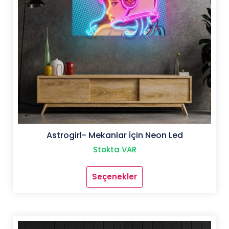
Astrogirl- Mekanlar İçin Neon Led
Stokta VAR
Seçenekler
Bu
ürünün
birden
fazla
varyasyonu