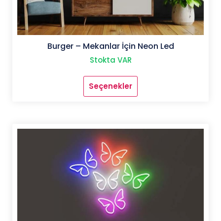
Burger – Mekanlar İçin Neon Led
Stokta VAR
Seçenekler
Bu
ürünün
birden
fazla
varyasyonu
var.
Seçenekler
ürün
sayfasından
seçilebilir