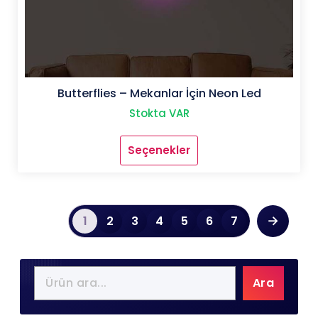
Butterflies – Mekanlar İçin Neon Led
Stokta VAR
Seçenekler
Bu
ürünün
birden
fazla
→
varyasyonu
1
2
3
4
5
6
7
var.
Seçenekler
ürün
sayfasından
Ara
seçilebilir