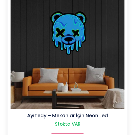
var.
Seçenekler
ürün
sayfasından
seçilebilir
AyıTedy – Mekanlar İçin Neon Led
Stokta VAR