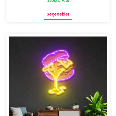
Stokta VAR
Seçenekler
Bu
ürünün
birden
fazla
varyasyonu
var.
Seçenekler
ürün
sayfasından
seçilebilir