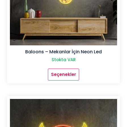
Baloons – Mekanlar İçin Neon Led
Stokta VAR
Seçenekler
Bu
ürünün
birden
fazla
varyasyonu
var.
Seçenekler
ürün