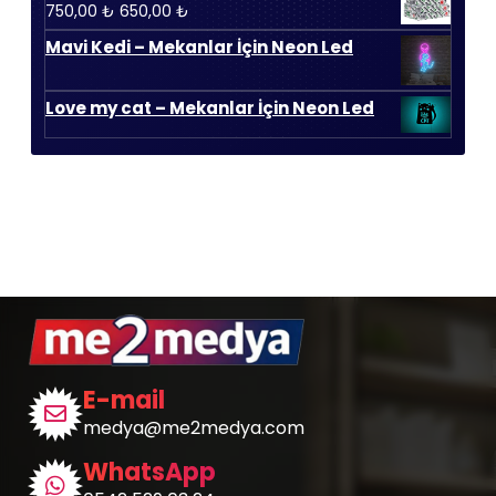
Orijinal
Şu
750,00
₺
650,00
₺
450,00 ₺.
fiyat:
andaki
Mavi Kedi – Mekanlar İçin Neon Led
750,00 ₺.
fiyat:
650,00 ₺.
Love my cat – Mekanlar İçin Neon Led
E-mail
medya@me2medya.com
WhatsApp