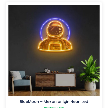
fazla
varyasyonu
var.
Seçenekler
ürün
sayfasından
seçilebilir
BlueMoon – Mekanlar İçin Neon Led