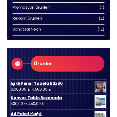
ürün
1
Promosyon Ürünleri
1
ürün
2
Reklam Ürünleri
2
ürün
12
Sanatsal Neon
12
ürün
Ürünler
Işıklı Fener Tabela 60x60
Orijinal
Şu
6.000,00
₺
4.500,00
₺
fiyat:
andaki
Kanvas Tablo Bozcaada
6.000,00 ₺.
fiyat:
Orijinal
Şu
500,00
₺
450,00
₺
4.500,00 ₺.
fiyat:
andaki
A4 Paket Kağıt
500,00 ₺.
fiyat: