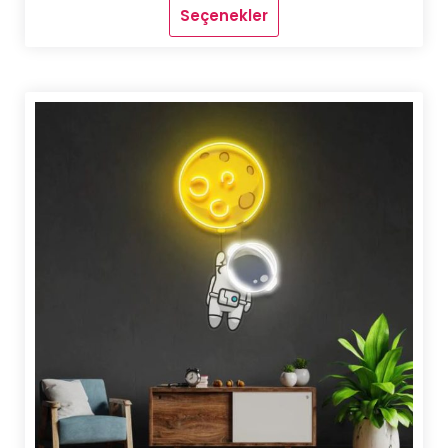
Seçenekler
Bu
ürünün
birden
fazla
varyasyonu
var.
Seçenekler
ürün
sayfasından
seçilebilir