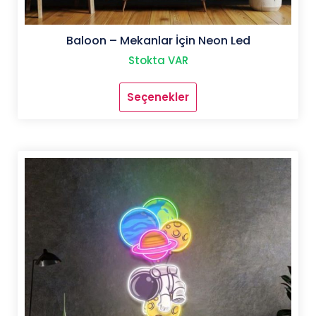
Baloon – Mekanlar İçin Neon Led
Stokta VAR
Seçenekler
Bu
ürünün
birden
fazla
varyasyonu
var.
Seçenekler
ürün
sayfasından
seçilebilir