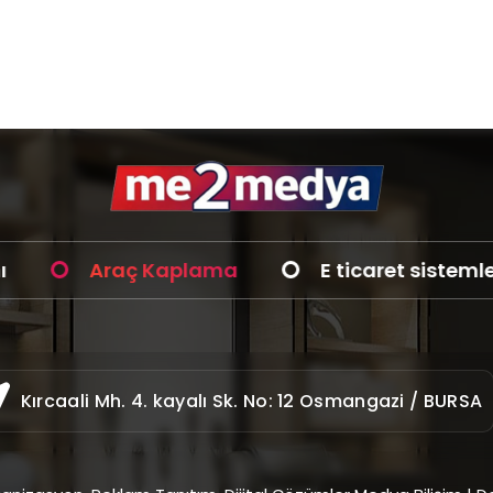
birden
birden
fazla
fazla
varyasyonu
varyasyonu
yonu
var.
var.
Seçenekler
Seçenekler
kler
ürün
ürün
sayfasından
sayfasından
ından
seçilebilir
seçilebilir
lir
Araç Kaplama
E ticaret sistemleri
Kırcaali Mh. 4. kayalı Sk. No: 12 Osmangazi / BURSA