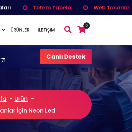
Totem Tabela
Web Tasarım
0
ÜRÜNLER
İLETİŞİM
Canlı Destek
 71
fa
-
Ürün
-
nlar İçin Neon Led