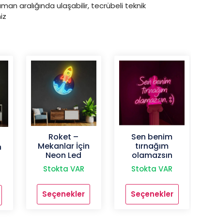
man aralığında ulaşabilir, tecrübeli teknik
iz
Sen benim
Roket –
tırnağım
Mekanlar İçin
n
olamazsın
Neon Led
Stokta VAR
Stokta VAR
Seçenekler
Seçenekler
Bu
Bu
ürünün
ürünün