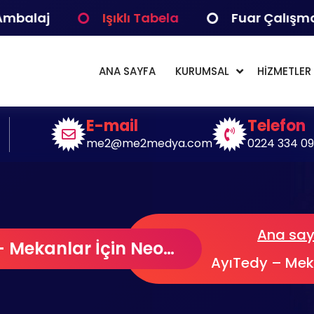
j
Işıklı Tabela
Fuar Çalışmaları
ANA SAYFA
KURUMSAL
HİZMETLER
jital Çözümler Medya Bilişim
E-mail
Telefon
me2@me2medya.com
0224 334 09
Ana say
AyıTedy – Mekanlar İçin Neon Led
AyıTedy – Meka