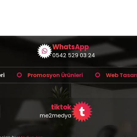
WhatsApp
0542 529 03 24
Promosyon Ürünleri
Web Tasarım
tiktok
me2medya