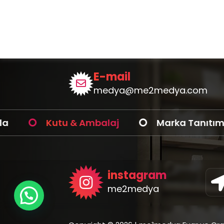
birden
birden
fazla
fazla
varyas
varyasyonu
var.
var.
Seçene
Seçenekler
ürün
ürün
sayfas
sayfasından
E-mail
seçilebi
seçilebilir
medya@me2medya.com
Kutu & Ambalaj
Marka Tanıtımı
instagram
me2medya