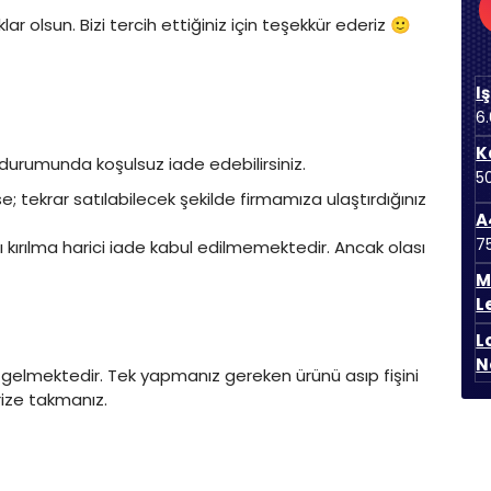
ar olsun. Bizi tercih ettiğiniz için teşekkür ederiz 🙂
I
6
K
 durumunda koşulsuz iade edebilirsiniz.
5
; tekrar satılabilecek şekilde firmamıza ulaştırdığınız
A
7
ı kırılma harici iade kabul edilmemektedir. Ancak olası
M
L
L
N
 gelmektedir. Tek yapmanız gereken ürünü asıp fişini
rize takmanız.