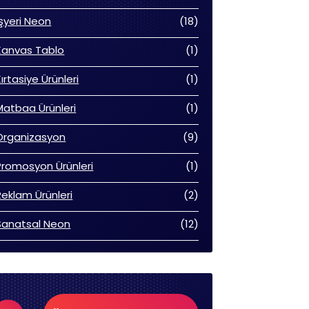
ürün
18
İşyeri Neon
18
ürün
1
Kanvas Tablo
1
ürün
1
Kırtasiye Ürünleri
1
ürün
1
Matbaa Ürünleri
1
ürün
9
Organizasyon
9
ürün
1
Promosyon Ürünleri
1
ürün
2
Reklam Ürünleri
2
ürün
12
Sanatsal Neon
12
ürün