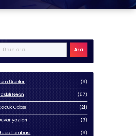
Ara
3
Tüm Ürünler
3
ürün
57
Baskılı Neon
57
ürün
21
Çocuk Odası
21
ürün
3
Duvar yazıları
3
ürün
3
Gece Lambası
3