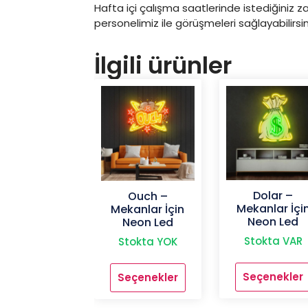
Hafta içi çalışma saatlerinde istediğiniz za
personelimiz ile görüşmeleri sağlayabilirsin
İlgili ürünler
Dolar –
Ouch –
Mekanlar İçi
Mekanlar İçin
Neon Led
Neon Led
Stokta VAR
Stokta YOK
Seçenekler
Seçenekler
Bu
Bu
ürünün
ürünün