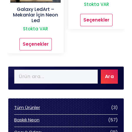
Stokta VAR
Galaxy LedArt –
Mekanlar İçin Neon
Seçenekler
Led
Bu
Stokta VAR
ürünün
birden
fazla
Seçenekler
Bu
varyasyonu
ürünün
var.
birden
Seçenekler
fazla
ürün
varyasyonu
sayfasından
Ara
var.
seçilebilir
Seçenekler
ürün
sayfasından
seçilebilir
3
Tüm Ürünler
3
ürün
57
Baskılı Neon
57
ürün
21