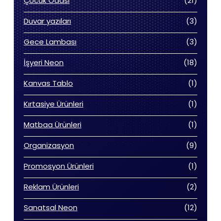
Çocuk Odası
21
ürün
3
Duvar yazıları
3
ürün
3
Gece Lambası
3
ürün
18
İşyeri Neon
18
ürün
1
Kanvas Tablo
1
ürün
1
Kırtasiye Ürünleri
1
ürün
1
Matbaa Ürünleri
1
ürün
9
Organizasyon
9
ürün
1
Promosyon Ürünleri
1
ürün
2
Reklam Ürünleri
2
ürün
12
Sanatsal Neon
12
ürün