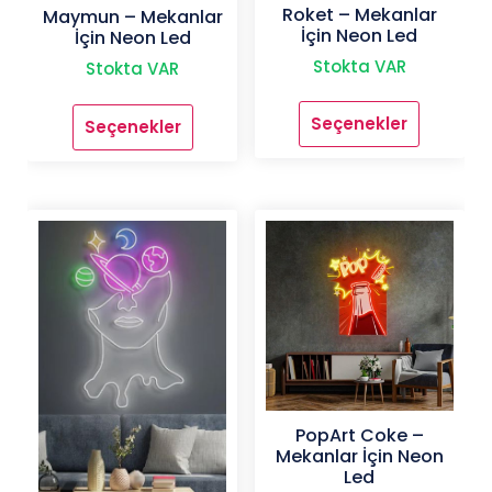
Roket – Mekanlar
Maymun – Mekanlar
İçin Neon Led
İçin Neon Led
Stokta VAR
Stokta VAR
Seçenekler
Seçenekler
Bu
Bu
ürünün
ürünün
birden
birden
fazla
fazla
varyasyonu
varyasyonu
var.
var.
Seçenekler
Seçenekler
ürün
ürün
sayfasından
sayfasından
seçilebilir
seçilebilir
PopArt Coke –
Mekanlar İçin Neon
Led