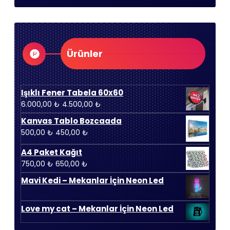
Ürünler
Işıklı Fener Tabela 60x60
Orijinal
Şu
6.000,00
₺
4.500,00
₺
fiyat:
andaki
Kanvas Tablo Bozcaada
6.000,00 ₺.
fiyat:
Orijinal
Şu
500,00
₺
450,00
₺
4.500,00 ₺.
fiyat:
andaki
A4 Paket Kağıt
500,00 ₺.
fiyat:
Orijinal
Şu
750,00
₺
650,00
₺
450,00 ₺.
fiyat:
andaki
Mavi Kedi – Mekanlar İçin Neon Led
750,00 ₺.
fiyat:
650,00 ₺.
Love my cat – Mekanlar İçin Neon Led