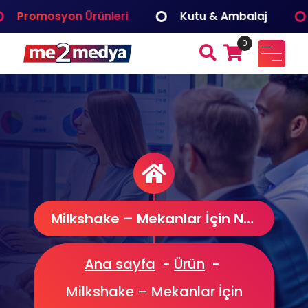
İçeriğe
Web Tasarım
Araç Giydirme
Prom
geç
0
me2medya
Fuar ve Organizasyon, Reklam Tanıtım, Dijital Çözümler
Medya Bilişim
Milkshake – Mekanlar İçin Neon Led
Ana sayfa
-
Ürün
-
Milkshake – Mekanlar İçin