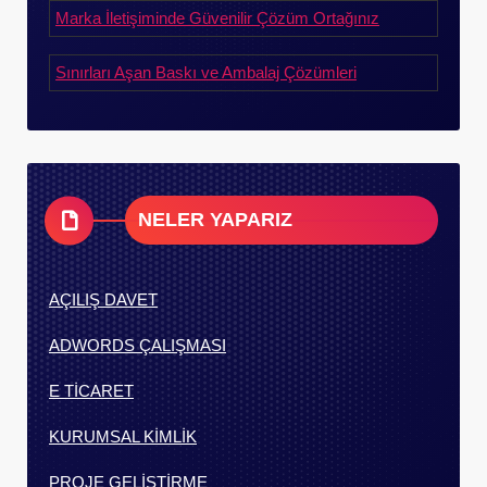
Marka İletişiminde Güvenilir Çözüm Ortağınız
Sınırları Aşan Baskı ve Ambalaj Çözümleri
NELER YAPARIZ
AÇILIŞ DAVET
ADWORDS ÇALIŞMASI
E TİCARET
KURUMSAL KİMLİK
PROJE GELİŞTİRME