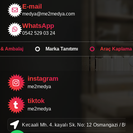
E-mail
medya@me2medya.com
WhatsApp
0542 529 03 24
Web Tasarım
Işıklı Tabela
Kutu & Ambal
instagram
me2medya
tiktok
me2medya
Kırcaali Mh. 4. kayalı Sk. No: 12 Osmangazi / BU