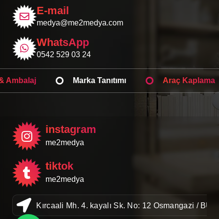
E-mail
medya@me2medya.com
WhatsApp
0542 529 03 24
Web Tasarım
Işıklı Tabela
Kutu & Amb
instagram
me2medya
tiktok
me2medya
Kırcaali Mh. 4. kayalı Sk. No: 12 Osmangazi / BU