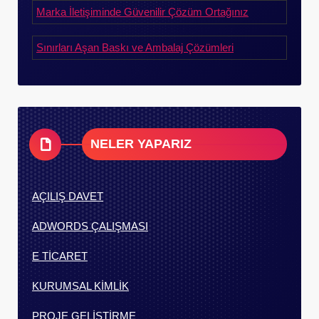
Marka İletişiminde Güvenilir Çözüm Ortağınız
Sınırları Aşan Baskı ve Ambalaj Çözümleri
NELER YAPARIZ
AÇILIŞ DAVET
ADWORDS ÇALIŞMASI
E TİCARET
KURUMSAL KİMLİK
PROJE GELİŞTİRME