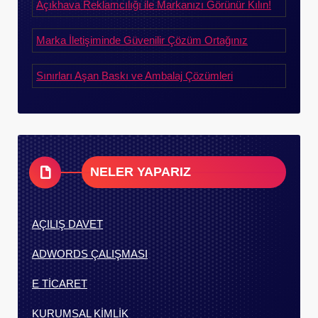
Açıkhava Reklamcılığı ile Markanızı Görünür Kılın!
Marka İletişiminde Güvenilir Çözüm Ortağınız
Sınırları Aşan Baskı ve Ambalaj Çözümleri
NELER YAPARIZ
AÇILIŞ DAVET
ADWORDS ÇALIŞMASI
E TİCARET
KURUMSAL KİMLİK