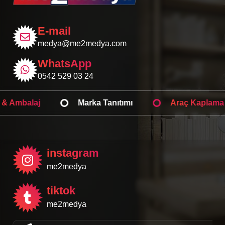
E-mail
medya@me2medya.com
WhatsApp
0542 529 03 24
Web Tasarım
Işıklı Tabela
Kutu & Am
instagram
me2medya
tiktok
me2medya