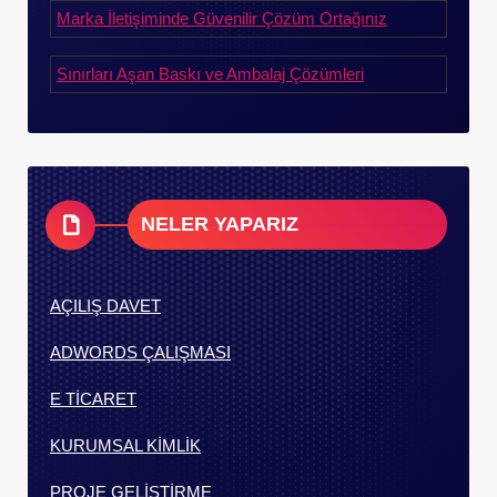
Marka İletişiminde Güvenilir Çözüm Ortağınız
Sınırları Aşan Baskı ve Ambalaj Çözümleri
NELER YAPARIZ
AÇILIŞ DAVET
ADWORDS ÇALIŞMASI
E TİCARET
KURUMSAL KİMLİK
PROJE GELİŞTİRME