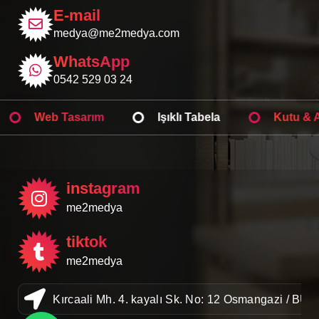
E-mail
medya@me2medya.com
WhatsApp
0542 529 03 24
Web Tasarım
Işıklı Tabela
Kutu & Ambala
instagram
me2medya
tiktok
me2medya
Kırcaali Mh. 4. kayalı Sk. No: 12 Osmangazi / BU